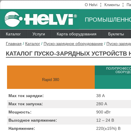
¦
¦
О Helvi
Клиенты
Па
ПРОМЫШЛЕННО
Каталог
Услуги
Карта оборудования
Буклеты
Главная
/
Каталог
/
Пуско-зарядное оборудование
/
Пуско-заряд
КАТАЛОГ ПУСКО-ЗАРЯДНЫХ УСТРОЙСТВ H
ПОЛУПРОФЕС
ОБОРУД
Rapid 380
Max ток зарядки:
38
А
Max ток запуска:
280
А
Мощность:
900
кВт
Выходное напряжение:
12 – 24
B
Напряжение:
220(±15%)
B