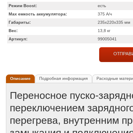
Режим Boost:
есть
Max емкость аккумулятора:
375
А/ч
Габариты:
235x220x335
мм
Вес:
13,8
кг
Артикул:
99005041
ОТПРАВ
Описание
Подробная информация
Расходные матер
Переносное пуско-зарядн
переключением зарядного
перегрева, внутренним п
замыкания и подключения