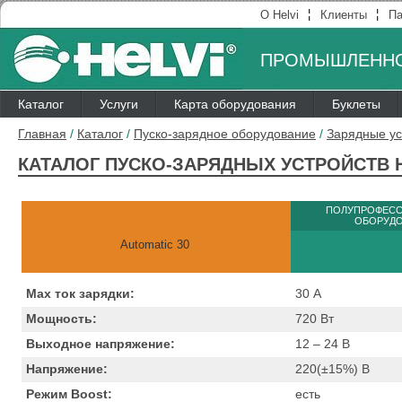
¦
¦
О Helvi
Клиенты
Па
ПРОМЫШЛЕННО
Каталог
Услуги
Карта оборудования
Буклеты
Главная
/
Каталог
/
Пуско-зарядное оборудование
/
Зарядные ус
КАТАЛОГ ПУСКО-ЗАРЯДНЫХ УСТРОЙСТВ H
ПОЛУПРОФЕС
ОБОРУД
Automatic 30
Max ток зарядки:
30
А
Мощность:
720
Вт
Выходное напряжение:
12 – 24
В
Напряжение:
220(±15%)
B
Режим Boost:
есть