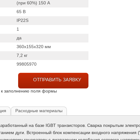
(при 60%) 150
А
65
В
IP22S
1
да
360x155x320
мм
7,2
кг
99805970
ОТПРАВИТЬ ЗАЯВКУ
 к заполнению поля формы
ция
Расходные материалы
азработанный на базе IGBT транзисторов. Сварка покрытым элект
иганием дуги. Встроенный блок компенсации входного напряжения 
ензиновому генератору с диапазоном колебания сетевого напряже