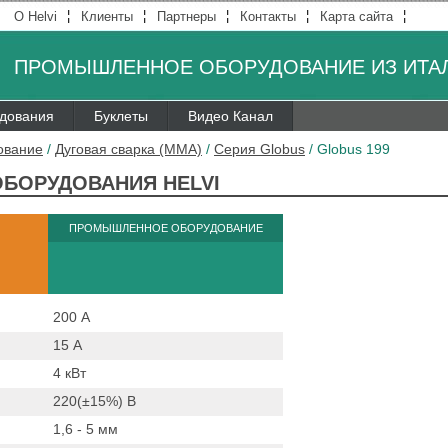
¦
¦
¦
¦
¦
О Helvi
Клиенты
Партнеры
Контакты
Карта сайта
ПРОМЫШЛЕННОЕ ОБОРУДОВАНИЕ ИЗ ИТА
удования
Буклеты
Видео Канал
ование
/
Дуговая сварка (MMA)
/
Серия Globus
/
Globus 199
ОБОРУДОВАНИЯ HELVI
ПРОМЫШЛЕННОЕ ОБОРУДОВАНИЕ
200
А
15
А
4
кВт
220(±15%)
B
1,6 - 5
мм