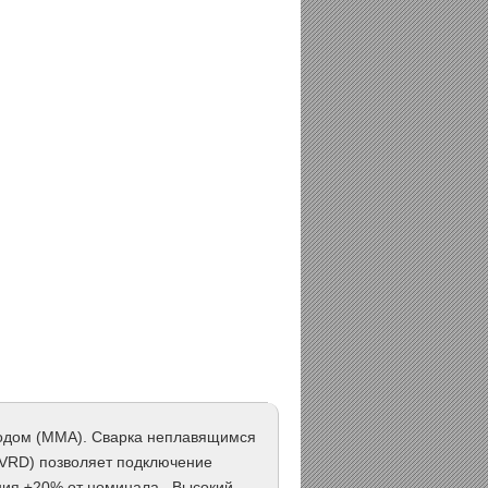
родом (ММА). Сварка неплавящимся
(VRD) позволяет подключение
ния ±20% от номинала . Высокий