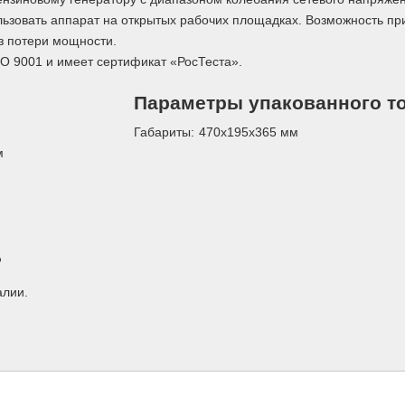
льзовать аппарат на открытых рабочих площадках. Возможность п
ез потери мощности.
SO 9001 и имеет сертификат «РосТеста».
Параметры упакованного т
Габариты:
470x195x365
мм
ем
ь
алии.