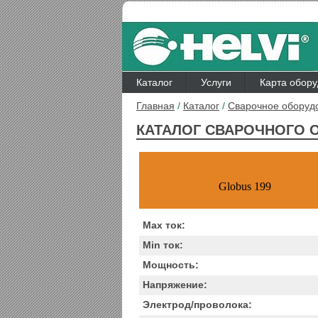
Каталог
Услуги
Карта обор
Главная
/
Каталог
/
Сварочное оборуд
КАТАЛОГ СВАРОЧНОГО 
Globus 199
Max ток:
Min ток:
Мощность:
Напряжение:
Электрод/проволока: