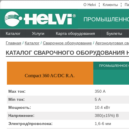
¦
¦
О Helvi
Клиенты
Па
ПРОМЫШЛЕННО
Каталог
Услуги
Карта оборудования
Буклеты
Главная
/
Каталог
/
Сварочное оборудование
/
Аргонодуговая св
КАТАЛОГ СВАРОЧНОГО ОБОРУДОВАНИЯ H
ПРОМЫШЛЕННОЕ 
Compact 360 AC/DC R.A.
Max ток:
350
А
Min ток:
5
А
Мощность:
10.4
кВт
Напряжение:
380(±15%)
B
Электрод/проволока:
1,6-6
мм