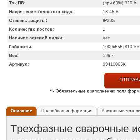
Ток ПВ:
(при 60%) 326
А
Напряжение холостого хода:
18-45
В
Степень защиты:
IP23S
Количество постов:
1
Наличие сетевой вилки:
нет
Габариты:
1000x555x810
мм
Вес:
136
кг
Артикул:
99410065K
ОТПРАВ
*
- Обязательные к заполнению поля фор
Описание
Подробная информация
Расходные матер
Tрехфазные сварочные ис