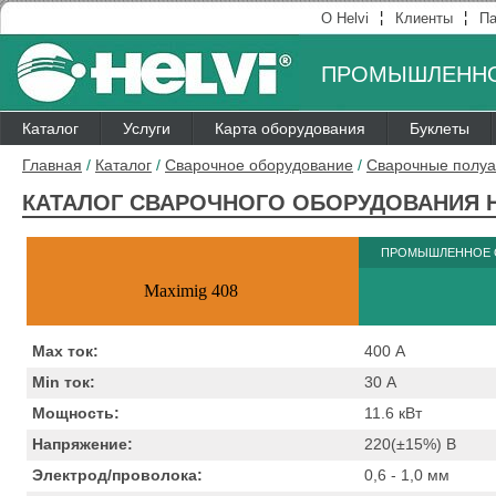
¦
¦
О Helvi
Клиенты
Па
ПРОМЫШЛЕННО
Каталог
Услуги
Карта оборудования
Буклеты
Главная
/
Каталог
/
Сварочное оборудование
/
Сварочные полуа
КАТАЛОГ СВАРОЧНОГО ОБОРУДОВАНИЯ H
ПРОМЫШЛЕННОЕ 
Maximig 408
Max ток:
400
А
Min ток:
30
А
Мощность:
11.6
кВт
Напряжение:
220(±15%)
B
Электрод/проволока:
0,6 - 1,0
мм