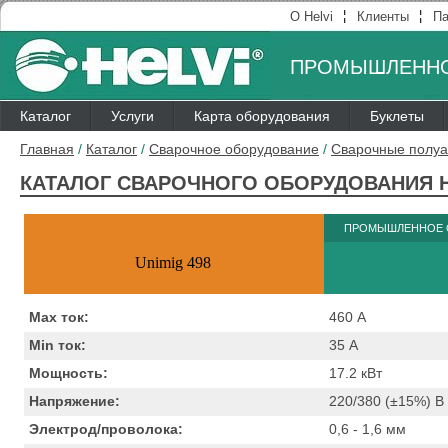
¦
¦
О Helvi
Клиенты
Па
ПРОМЫШЛЕННО
Каталог
Услуги
Карта оборудования
Буклеты
Главная
/
Каталог
/
Сварочное оборудование
/
Сварочные полуа
КАТАЛОГ СВАРОЧНОГО ОБОРУДОВАНИЯ H
ПРОМЫШЛЕННОЕ 
Unimig 498
Max ток:
460
А
Min ток:
35
А
Мощность:
17.2
кВт
Напряжение:
220/380 (±15%)
B
Электрод/проволока:
0,6 - 1,6
мм