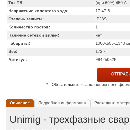
Ток ПВ:
(при 60%) 450
А
Напряжение холостого хода:
17-47
В
Степень защиты:
IP23S
Количество постов:
1
Наличие сетевой вилки:
нет
Габариты:
1000x555x1340
м
Вес:
172
кг
Артикул:
99425052K
ОТПРАВ
*
- Обязательные к заполнению поля фор
Описание
Подробная информация
Расходные матер
Unimig - трехфазные сва