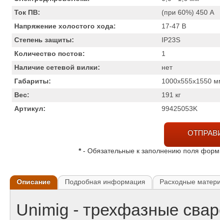
Ток ПВ:
(при 60%) 450
А
Напряжение холостого хода:
17-47
В
Степень защиты:
IP23S
Количество постов:
1
Наличие сетевой вилки:
нет
Габариты:
1000x555x1550
м
Вес:
191
кг
Артикул:
99425053K
ОТПРАВ
*
- Обязательные к заполнению поля фор
Описание
Подробная информация
Расходные матер
Unimig - трехфазные сва