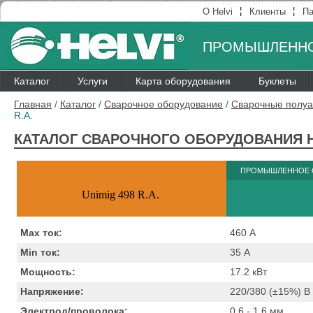
¦
¦
О Helvi
Клиенты
Па
ПРОМЫШЛЕННО
Каталог
Услуги
Карта оборудования
Буклеты
Главная
/
Каталог
/
Сварочное оборудование
/
Сварочные полуа
R.A.
КАТАЛОГ СВАРОЧНОГО ОБОРУДОВАНИЯ H
ПРОМЫШЛЕННОЕ 
Unimig 498 R.A.
Max ток:
460
А
Min ток:
35
А
Мощность:
17.2
кВт
Напряжение:
220/380 (±15%)
B
Электрод/проволока:
0,6 - 1,6
мм