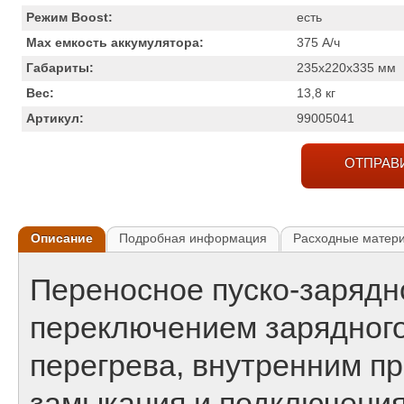
Режим Boost:
есть
Max емкость аккумулятора:
375
А/ч
Габариты:
235x220x335
мм
Вес:
13,8
кг
Артикул:
99005041
ОТПРАВ
Описание
Подробная информация
Расходные матер
Переносное пуско-зарядн
переключением зарядного
перегрева, внутренним п
замыкания и подключения