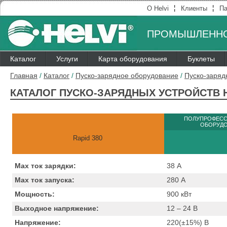
¦
¦
О Helvi
Клиенты
Па
ПРОМЫШЛЕННО
Каталог
Услуги
Карта оборудования
Буклеты
Главная
/
Каталог
/
Пуско-зарядное оборудование
/
Пуско-заряд
КАТАЛОГ ПУСКО-ЗАРЯДНЫХ УСТРОЙСТВ H
ПОЛУПРОФЕС
ОБОРУД
Rapid 380
Max ток зарядки:
38
А
Max ток запуска:
280
А
Мощность:
900
кВт
Выходное напряжение:
12 – 24
B
Напряжение:
220(±15%)
B