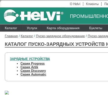
¦
¦
О Helvi
Клиенты
Па
ПРОМЫШЛЕННО
Каталог
Услуги
Карта оборудования
Буклеты
Главная
/
Каталог
/
Пуско-зарядное оборудование
/
Пуско-заряд
КАТАЛОГ ПУСКО-ЗАРЯДНЫХ УСТРОЙСТВ H
ЗАРЯДНЫЕ УСТРОЙСТВА
Серия Progress
Серия Artik
Серия Discovery
Серия Automatic