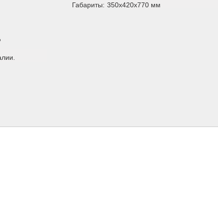
Габариты:
350x420x770
мм
ь
алии.