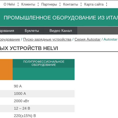
¦
¦
¦
¦
¦
О Helvi
Клиенты
Партнеры
Контакты
Карта сайта
ПРОМЫШЛЕННОЕ ОБОРУДОВАНИЕ ИЗ ИТА
удования
Буклеты
Видео Канал
борудование
/
Пуско-зарядные устройства
/
Серия Autostar
/
Autostar
ЫХ УСТРОЙСТВ HELVI
ПОЛУПРОФЕССИОНАЛЬНОЕ
ОБОРУДОВАНИЕ
90
А
1000
А
2000
кВт
12 – 24
B
220(±15%)
B