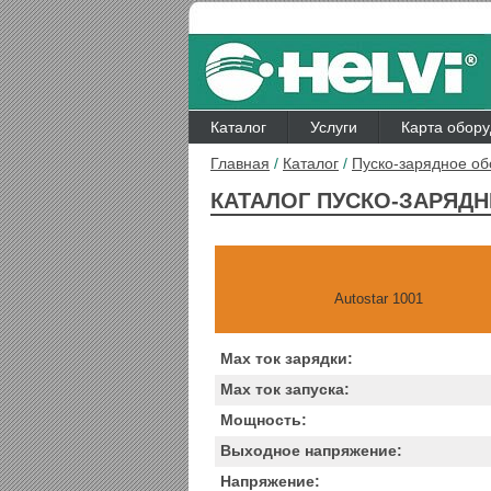
Каталог
Услуги
Карта обор
Главная
/
Каталог
/
Пуско-зарядное о
КАТАЛОГ ПУСКО-ЗАРЯДН
Autostar 1001
Max ток зарядки:
Max ток запуска:
Мощность:
Выходное напряжение:
Напряжение: