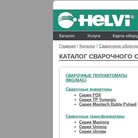
Каталог
Услуги
Карта обор
Главная
/
Каталог
/
Сварочное оборуд
КАТАЛОГ СВАРОЧНОГО 
СВАРОЧНЫЕ ПОЛУАВТОМАТЫ
(MIG/MAG)
Сварочные инверторы
Серия FOX
Серия TP Synergic
Серия Maxitech Duble Pulsed
Сварочные трансформаторы
Серия Maximig
Серия Unimig
Серия Unistar