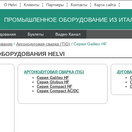
¦
¦
¦
¦
¦
О Helvi
Клиенты
Партнеры
Контакты
Карта сайта
ПРОМЫШЛЕННОЕ ОБОРУДОВАНИЕ ИЗ ИТА
удования
Буклеты
Видео Канал
ование
/
Аргонодуговая сварка (TIG)
/
Серия Galileo HF
ОБОРУДОВАНИЯ HELVI
АРГОНОДУГОВАЯ СВАРКА (TIG)
ДУГОВА
Серия Galileo HF
Серия Globus HF
С
Серия Compact HF
Серия Compact AC/DC