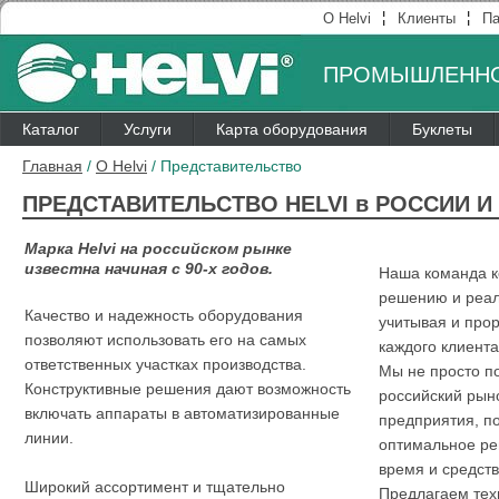
¦
¦
О Helvi
Клиенты
Па
ПРОМЫШЛЕННО
Каталог
Услуги
Карта оборудования
Буклеты
Главная
/
О Helvi
/
Представительство
ПРЕДСТАВИТЕЛЬСТВО HELVI в РОССИИ И
Марка Helvi на российском рынке
известна начиная с 90-х годов.
Наша команда к
решению и реал
Качество и надежность оборудования
учитывая и про
позволяют использовать его на самых
каждого клиента
ответственных участках производства.
Мы не просто п
Конструктивные решения дают возможность
российский рыно
включать аппараты в автоматизированные
предприятия, п
линии.
оптимальное ре
время и средств
Широкий ассортимент и тщательно
Предлагаем тех