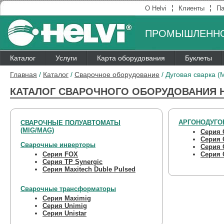
¦
¦
О Helvi
Клиенты
Па
ПРОМЫШЛЕННО
Каталог
Услуги
Карта оборудования
Буклеты
Главная
/
Каталог
/
Сварочное оборудование
/
Дуговая сварка 
КАТАЛОГ СВАРОЧНОГО ОБОРУДОВАНИЯ H
АРГОНОДУГОВ
СВАРОЧНЫЕ ПОЛУАВТОМАТЫ
(MIG/MAG)
Серия 
Серия 
Сварочные инверторы
Серия 
Серия FOX
Серия 
Серия TP Synergic
Серия Maxitech Duble Pulsed
Сварочные трансформаторы
Серия Maximig
Серия Unimig
Серия Unistar