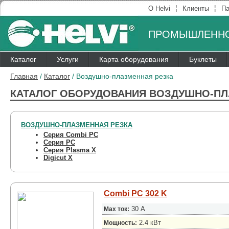
¦
¦
О Helvi
Клиенты
Па
ПРОМЫШЛЕННО
Каталог
Услуги
Карта оборудования
Буклеты
Главная
/
Каталог
/
Воздушно-плазменная резка
КАТАЛОГ ОБОРУДОВАНИЯ ВОЗДУШНО-ПЛ
ВОЗДУШНО-ПЛАЗМЕННАЯ РЕЗКА
Серия Combi PC
Серия PC
Серия Plasma X
Digicut X
Combi PC 302 K
30 А
Max ток:
2.4 кВт
Мощность: