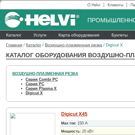
¦
¦
О Helvi
Клиенты
Па
ПРОМЫШЛЕННО
Каталог
Услуги
Карта оборудования
Буклеты
Главная
/
Каталог
/
Воздушно-плазменная резка
/
Digicut X
КАТАЛОГ ОБОРУДОВАНИЯ ВОЗДУШНО-ПЛ
ВОЗДУШНО-ПЛАЗМЕННАЯ РЕЗКА
Серия Combi PC
Серия PC
Серия Plasma X
Digicut X
Digicut X45
150 А
Max ток:
20 кВт
Мощность: