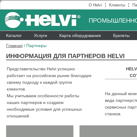
¦
¦
О Helvi
Клиенты
Па
ПРОМЫШЛЕННО
Каталог
Услуги
Карта оборудования
Буклеты
Главная
/
Партнеры
ИНФОРМАЦИЯ ДЛЯ ПАРТНЕРОВ HELVI
Представительство Helvi успешно
HELV
работает на российском рынке благодаря
СО
своему подходу к каждой группе
клиентов.
На данный мом
Мы учитываем особенности работы
вида партнерст
наших партнеров и создаем
сервисных парт
необходимые условия для успешных
станков.
отношений.