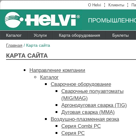
¦
¦
О Helvi
Клиенты
Па
ПРОМЫШЛЕННО
Каталог
Услуги
Карта оборудования
Буклеты
Главная
/
Карта сайта
КАРТА САЙТА
Направление компании
Каталог
Сварочное оборудование
Сварочные полуавтоматы
(MIG/MAG)
Аргонодуговая сварка (TIG)
Дуговая сварка (MMA)
Воздушно-плазменная резка
Серия Combi PC
Серия PC