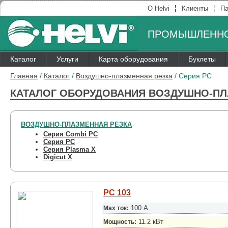
¦
¦
О Helvi
Клиенты
Па
ПРОМЫШЛЕННО
Каталог
Услуги
Карта оборудования
Буклеты
Главная
/
Каталог
/
Воздушно-плазменная резка
/
Серия PC
КАТАЛОГ ОБОРУДОВАНИЯ ВОЗДУШНО-ПЛ
ВОЗДУШНО-ПЛАЗМЕННАЯ РЕЗКА
Серия Combi PC
Серия PC
Серия Plasma X
Digicut X
PC 103
100 А
Max ток:
11.2 кВт
Мощность: