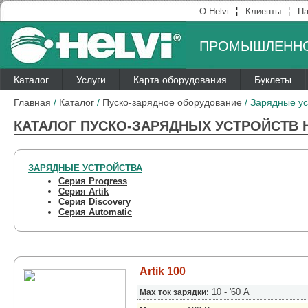
¦
¦
О Helvi
Клиенты
Па
ПРОМЫШЛЕННО
Каталог
Услуги
Карта оборудования
Буклеты
Главная
/
Каталог
/
Пуско-зарядное оборудование
/
Зарядные ус
КАТАЛОГ ПУСКО-ЗАРЯДНЫХ УСТРОЙСТВ H
ЗАРЯДНЫЕ УСТРОЙСТВА
Серия Progress
Серия Artik
Серия Discovery
Серия Automatic
Artik 100
10 - '60 А
Max ток зарядки: