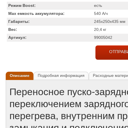
Режим Boost:
есть
Max емкость аккумулятора:
540
А/ч
Габариты:
245x250x435
мм
Вес:
20,4
кг
Артикул:
99005042
ОТПРАВ
Описание
Подробная информация
Расходные матер
Переносное пуско-зарядн
переключением зарядного
перегрева, внутренним п
замыкания и подключения