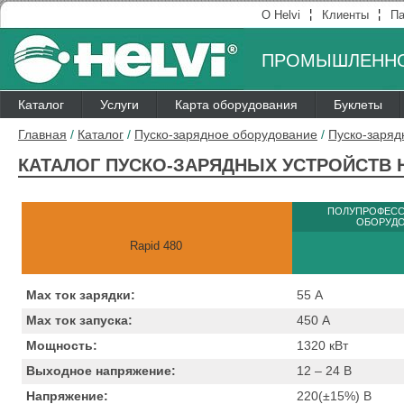
¦
¦
О Helvi
Клиенты
Па
ПРОМЫШЛЕННО
Каталог
Услуги
Карта оборудования
Буклеты
Главная
/
Каталог
/
Пуско-зарядное оборудование
/
Пуско-заряд
КАТАЛОГ ПУСКО-ЗАРЯДНЫХ УСТРОЙСТВ H
ПОЛУПРОФЕС
ОБОРУД
Rapid 480
Max ток зарядки:
55
А
Max ток запуска:
450
А
Мощность:
1320
кВт
Выходное напряжение:
12 – 24
B
Напряжение:
220(±15%)
B