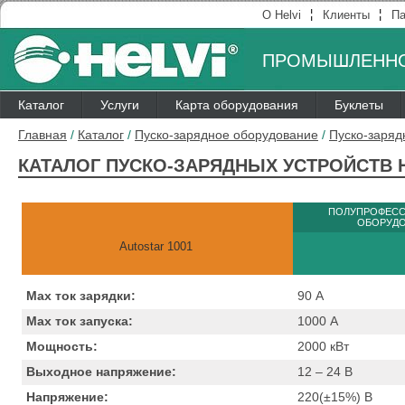
¦
¦
О Helvi
Клиенты
Па
ПРОМЫШЛЕННО
Каталог
Услуги
Карта оборудования
Буклеты
Главная
/
Каталог
/
Пуско-зарядное оборудование
/
Пуско-заряд
КАТАЛОГ ПУСКО-ЗАРЯДНЫХ УСТРОЙСТВ H
ПОЛУПРОФЕС
ОБОРУД
Autostar 1001
Max ток зарядки:
90
А
Max ток запуска:
1000
А
Мощность:
2000
кВт
Выходное напряжение:
12 – 24
B
Напряжение:
220(±15%)
B