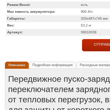
Режим Boost:
есть
Max емкость аккумулятора:
900
А/ч
Габариты:
320x487x745
мм
Вес:
53,2
кг
Артикул:
99010038
ОТПРАВ
Описание
Подробная информация
Расходные матер
Передвижное пуско-заряд
переключателем зарядног
от тепловых перегрузок,
для защиты от короткого 