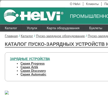
¦
¦
О Helvi
Клиенты
Па
ПРОМЫШЛЕННО
Каталог
Услуги
Карта оборудования
Буклеты
Главная
/
Каталог
/
Пуско-зарядное оборудование
/
Пуско-заряд
КАТАЛОГ ПУСКО-ЗАРЯДНЫХ УСТРОЙСТВ H
ЗАРЯДНЫЕ УСТРОЙСТВА
Серия Progress
Серия Artik
Серия Discovery
Серия Automatic