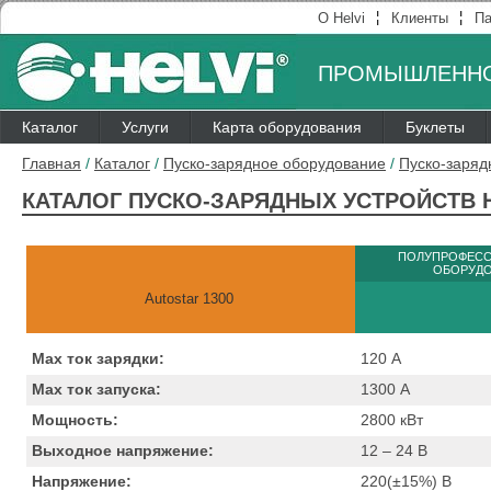
¦
¦
О Helvi
Клиенты
Па
ПРОМЫШЛЕННО
Каталог
Услуги
Карта оборудования
Буклеты
Главная
/
Каталог
/
Пуско-зарядное оборудование
/
Пуско-заряд
КАТАЛОГ ПУСКО-ЗАРЯДНЫХ УСТРОЙСТВ H
ПОЛУПРОФЕС
ОБОРУД
Autostar 1300
Max ток зарядки:
120
А
Max ток запуска:
1300
А
Мощность:
2800
кВт
Выходное напряжение:
12 – 24
B
Напряжение:
220(±15%)
B