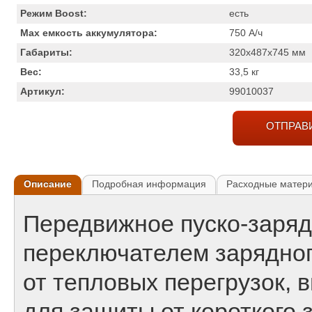
Режим Boost:
есть
Max емкость аккумулятора:
750
А/ч
Габариты:
320x487x745
мм
Вес:
33,5
кг
Артикул:
99010037
ОТПРАВ
Описание
Подробная информация
Расходные матер
Передвижное пуско-заряд
переключателем зарядног
от тепловых перегрузок,
для защиты от короткого 