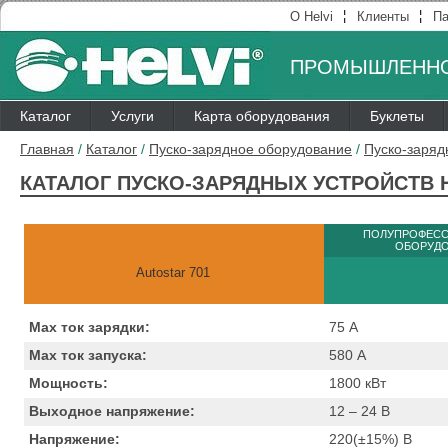
¦
¦
О Helvi
Клиенты
Па
ПРОМЫШЛЕННО
Каталог
Услуги
Карта оборудования
Буклеты
Главная
/
Каталог
/
Пуско-зарядное оборудование
/
Пуско-заряд
КАТАЛОГ ПУСКО-ЗАРЯДНЫХ УСТРОЙСТВ H
ПОЛУПРОФЕС
ОБОРУД
Autostar 701
Max ток зарядки:
75
А
Max ток запуска:
580
А
Мощность:
1800
кВт
Выходное напряжение:
12 – 24
B
Напряжение:
220(±15%)
B