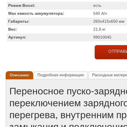
Режим Boost:
есть
Max емкость аккумулятора:
540
А/ч
Габариты:
260x415x650
мм
Вес:
21,8
кг
Артикул:
99010045
ОТПРАВ
Описание
Подробная информация
Расходные матер
Переносное пуско-зарядн
переключением зарядного
перегрева, внутренним п
замыкания и подключения