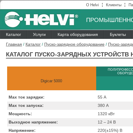
¦
¦
О Helvi
Клиенты
Па
ПРОМЫШЛЕННО
Каталог
Услуги
Карта оборудования
Буклеты
Главная
/
Каталог
/
Пуско-зарядное оборудование
/
Пуско-заряд
КАТАЛОГ ПУСКО-ЗАРЯДНЫХ УСТРОЙСТВ H
ПОЛУПРОФЕС
ОБОРУД
Digicar 5000
Max ток зарядки:
55
А
Max ток запуска:
380
А
Мощность:
1320
кВт
Выходное напряжение:
12 – 24
B
Напряжение:
220(±15%)
B