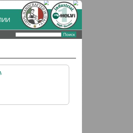
ЛИИ
А