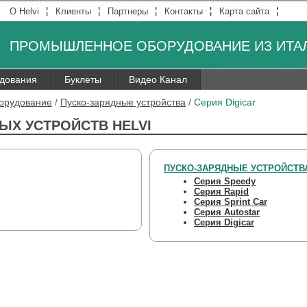
¦
¦
¦
¦
¦
О Helvi
Клиенты
Партнеры
Контакты
Карта сайта
ПРОМЫШЛЕННОЕ ОБОРУДОВАНИЕ ИЗ ИТА
удования
Буклеты
Видео Канал
борудование
/
Пуско-зарядные устройства
/
Серия Digicar
ЫХ УСТРОЙСТВ HELVI
ПУСКО-ЗАРЯДНЫЕ УСТРОЙСТВ
Серия Speedy
Серия Rapid
Серия Sprint Car
Серия Autostar
Серия Digicar