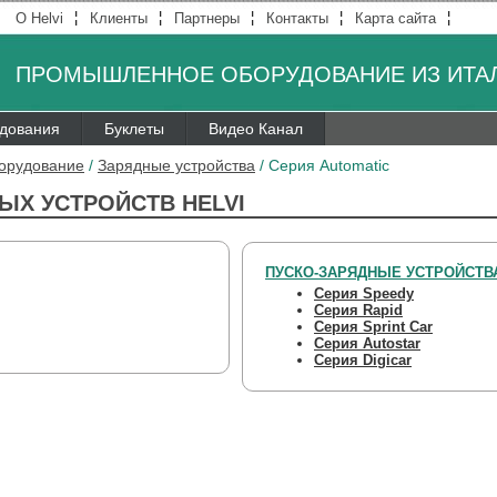
¦
¦
¦
¦
¦
О Helvi
Клиенты
Партнеры
Контакты
Карта сайта
ПРОМЫШЛЕННОЕ ОБОРУДОВАНИЕ ИЗ ИТА
удования
Буклеты
Видео Канал
борудование
/
Зарядные устройства
/
Серия Automatic
ЫХ УСТРОЙСТВ HELVI
ПУСКО-ЗАРЯДНЫЕ УСТРОЙСТВ
Серия Speedy
Серия Rapid
Серия Sprint Car
Серия Autostar
Серия Digicar