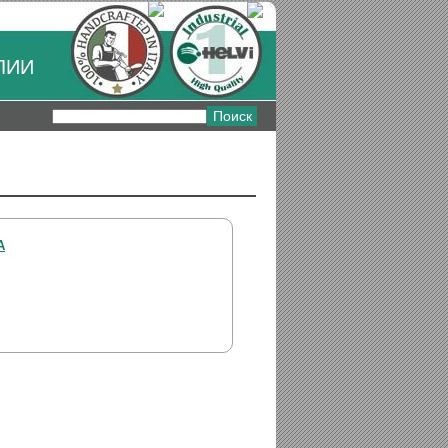
ЛИИ
А