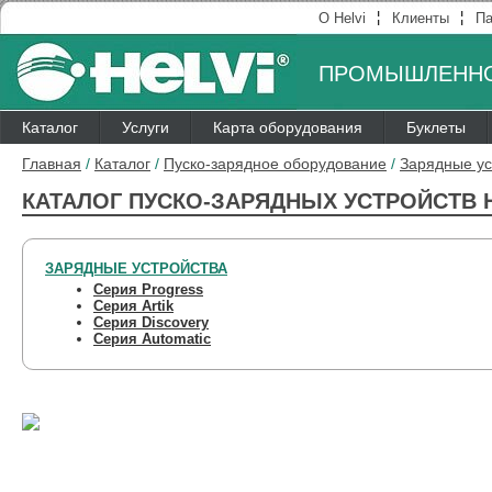
¦
¦
О Helvi
Клиенты
Па
ПРОМЫШЛЕННО
Каталог
Услуги
Карта оборудования
Буклеты
Главная
/
Каталог
/
Пуско-зарядное оборудование
/
Зарядные ус
КАТАЛОГ ПУСКО-ЗАРЯДНЫХ УСТРОЙСТВ H
ЗАРЯДНЫЕ УСТРОЙСТВА
Серия Progress
Серия Artik
Серия Discovery
Серия Automatic