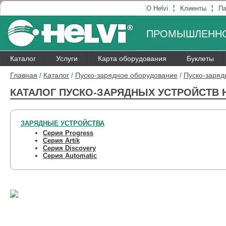
¦
¦
О Helvi
Клиенты
Па
ПРОМЫШЛЕННО
Каталог
Услуги
Карта оборудования
Буклеты
Главная
/
Каталог
/
Пуско-зарядное оборудование
/
Пуско-заряд
КАТАЛОГ ПУСКО-ЗАРЯДНЫХ УСТРОЙСТВ H
ЗАРЯДНЫЕ УСТРОЙСТВА
Серия Progress
Серия Artik
Серия Discovery
Серия Automatic